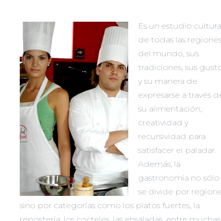
Es un estudio cultura
de todas las regione
del mundo, sus
tradiciones, sus gusto
y su manera de
expresarse a través d
su alimentación,
creatividad y
recursividad para
satisfacer el paladar.
Además, la
gastronomía no sólo
se divide por region
sino por categorías como los platos fuertes, la
repostería, los cocteles, las ensaladas, entre muchas