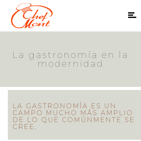
La gastronomía en la
modernidad
LA GASTRONOMÍA ES UN
CAMPO MUCHO MÁS AMPLIO
DE LO QUE COMÚNMENTE SE
CREE.