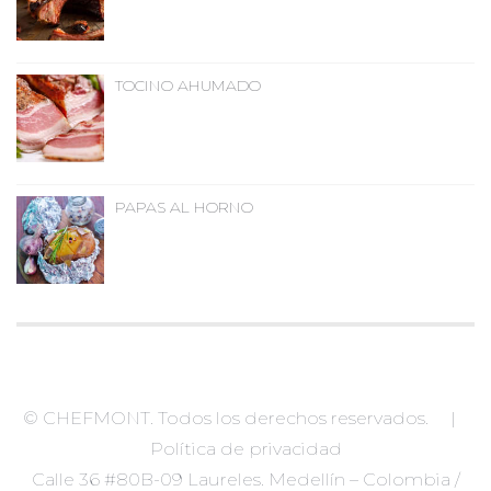
TOCINO AHUMADO
PAPAS AL HORNO
© CHEFMONT. Todos los derechos reservados. |
Política de privacidad
Calle 36 #80B-09 Laureles. Medellín – Colombia /