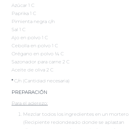
Azúcar 1 C
Paprika 1 C
Pimienta negra c/n
Sal 1 C
Ajo en polvo 1 C
Cebolla en polvo 1 C
Orégano en polvo ¼ C
Sazonador para carne 2 C
Aceite de oliva 2 C
*
C/n (Cantidad necesaria)
PREPARACIÓN
Para el aderezo
:
Mezclar todos los ingredientes en un mortero
(Recipiente redondeado donde se aplastan